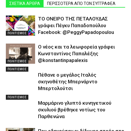
ΣΧΕΤΙΚΑ ΑΡΘΡΑ
ΠΕΡΙΣΣΟΤΕΡΑ ΑΠΟ ΤΟΝ ΣΥΓΓΡΑΦΕΑ
ΤΟ ΟΝΕΙΡΟ ΤΗΣ ΠΕΤΑΛΟΥΔΑΣ
γράφει Πέγκυ Παπαδοπούλου
Facebook: @PeggyPapadopoulou
ΠΟΛΙΤΙΣΜΟΣ
Ο νέος και τα λεωφορεία γράφει
Κωνσταντίνος Παπαλέξης
@konstantinpapalexis
ΠΟΛΙΤΙΣΜΟΣ
ΠΟΛΙΤΙΣΜΟΣ
Πέθανε ο μεγάλος Ιταλός
σκηνοθέτης Μπερνάρντο
Μπερτολούτσι
ΠΟΛΙΤΙΣΜΟΣ
Μαρμάρινο γλυπτό κυνηγετικού
σκυλιού βρέθηκε νοτίως του
Παρθενώνα