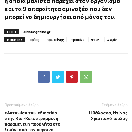
η οποία μάλιστα παρέχει στον οργανισμό
και τα 9 απαραίτητα αμινοξέα που δεν
μπορεί να δημιουργήσει από μόνος του.
ΠΗΓΗ
olivemagazine.gr
ΕΤΙΚΕΤΕΣ
κρέας
πρωτεΐνης
τραπέζι
Φουλ
Χωρίς
Προηγούμενο άρθρο
Επόμενο άρθρο
«Αυτοψία» του iefimerida
Η θάλασσα, Ντίνος
στην Κω -Κατεστραμμένη
Χριστιανόπουλος
παραμένει η προβλήτα στο
λιμάνι από τον περσινό