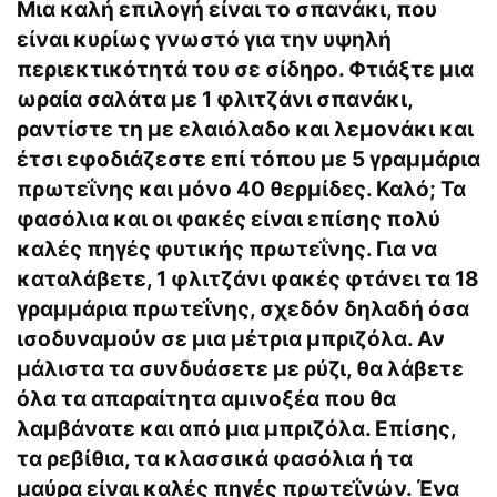
Μια καλή επιλογή είναι το σπανάκι, που
είναι κυρίως γνωστό για την υψηλή
περιεκτικότητά του σε σίδηρο. Φτιάξτε μια
ωραία σαλάτα με 1 φλιτζάνι σπανάκι,
ραντίστε τη με ελαιόλαδο και λεμονάκι και
έτσι εφοδιάζεστε επί τόπου με 5 γραμμάρια
πρωτεΐνης και μόνο 40 θερμίδες. Καλό; Τα
φασόλια και οι φακές είναι επίσης πολύ
καλές πηγές φυτικής πρωτεΐνης. Για να
καταλάβετε, 1 φλιτζάνι φακές φτάνει τα 18
γραμμάρια πρωτεΐνης, σχεδόν δηλαδή όσα
ισοδυναμούν σε μια μέτρια μπριζόλα. Αν
μάλιστα τα συνδυάσετε με ρύζι, θα λάβετε
όλα τα απαραίτητα αμινοξέα που θα
λαμβάνατε και από μια μπριζόλα. Επίσης,
τα ρεβίθια, τα κλασσικά φασόλια ή τα
μαύρα είναι καλές πηγές πρωτεΐνών. Ένα