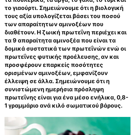
το γιαούρτι. Σημειώνουμε ότι η βιολογική
τους αξία υπολογίζεται βάσει του ποσού
των απαραίτητων αμινοξέων που
διαθέτουν. Η ζωική πρωτεΐνη περιέχει και
τα 9 απαραίτητα αμινοξέα που είναι τα
δομικά συστατικά των πρωτεΐνών ενώ οι
πρωτεΐνες φυτικής προέλευσης, αν και
προσφέρουν επαρκείς ποσότητες
ορισμένων αμινοξέων, εμφανίζουν
έλλειψη σε άλλα. Σημειώνουμε ότι η
συνιστώμενη ημερήσια πρόσληψη
πρωτεΐνης είναι για ένα μέσο ενήλικα, 0,8-
1 γραμμάριο ανά κιλό σωματικού βάρους.