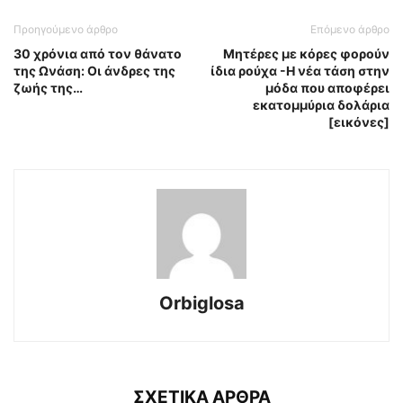
Προηγούμενο άρθρο
Επόμενο άρθρο
30 χρόνια από τον θάνατο
Μητέρες με κόρες φορούν
της Ωνάση: Οι άνδρες της
ίδια ρούχα -Η νέα τάση στην
ζωής της…
μόδα που αποφέρει
εκατομμύρια δολάρια
[εικόνες]
Orbiglosa
ΣΧΕΤΙΚΑ ΑΡΘΡΑ