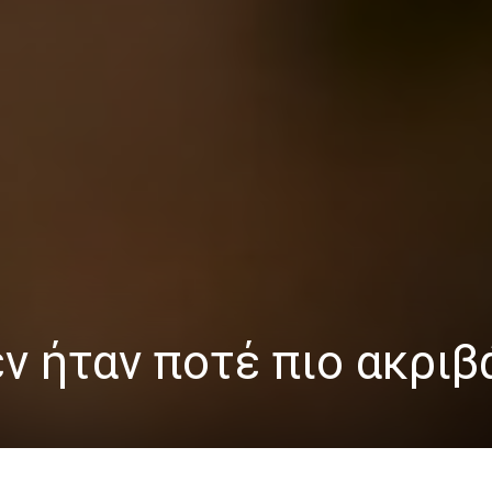
εν ήταν ποτέ πιο ακριβ