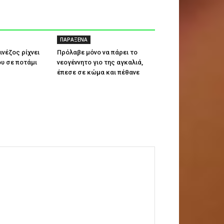
ΠΑΡΑΞΕΝΑ
ινέζος ρίχνει
Πρόλαβε μόνο να πάρει το
ου σε ποτάμι
νεογέννητο γιο της αγκαλιά,
έπεσε σε κώμα και πέθανε