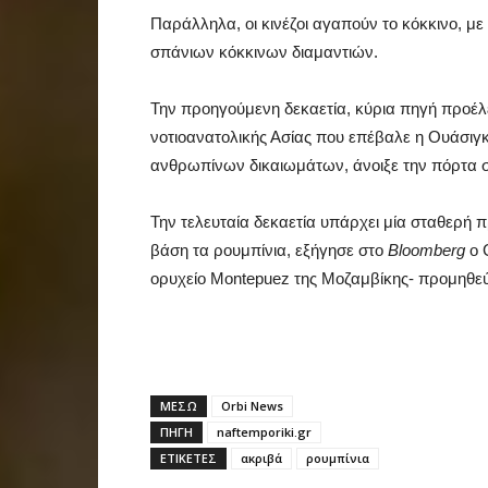
Παράλληλα, οι κινέζοι αγαπούν το κόκκινο, μ
σπάνιων κόκκινων διαμαντιών.
Την προηγούμενη δεκαετία, κύρια πηγή προέ
νοτιοανατολικής Ασίας που επέβαλε η Ουάσιγκ
ανθρωπίνων δικαιωμάτων, άνοιξε την πόρτα 
Την τελευταία δεκαετία υπάρχει μία σταθερή 
βάση τα ρουμπίνια, εξήγησε στο
Bloomberg
ο 
ορυχείο Montepuez της Μοζαμβίκης- προμηθεύ
ΜΕΣΩ
Orbi News
ΠΗΓΗ
naftemporiki.gr
ΕΤΙΚΕΤΕΣ
ακριβά
ρουμπίνια