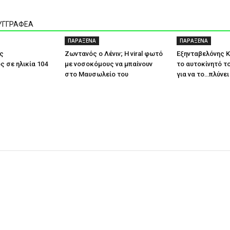
ΣΥΓΓΡΑΦΕΑ
ΠΑΡΑΞΕΝΑ
ΠΑΡΑΞΕΝΑ
ς
Ζωντανός ο Λένιν; H viral φωτό
Εξηνταβελόνης Κ
 σε ηλικία 104
με νοσοκόμους να μπαίνουν
το αυτοκίνητό τ
στο Μαυσωλείο του
για να το…πλύνει