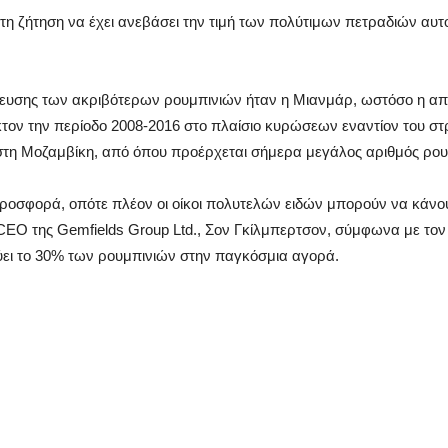
ε τη ζήτηση να έχει ανεβάσει την τιμή των πολύτιμων πετραδιών 
λευσης των ακριβότερων ρουμπινιών ήταν η Μιανμάρ, ωστόσο η α
τον την περίοδο 2008-2016 στο πλαίσιο κυρώσεων εναντίον του στ
στη Μοζαμβίκη, από όπου προέρχεται σήμερα μεγάλος αριθμός ρου
προσφορά, οπότε πλέον οι οίκοι πολυτελών ειδών μπορούν να κάνο
CEO της Gemfields Group Ltd., Σον Γκίλμπερτσον, σύμφωνα με τον ο
ει το 30% των ρουμπινιών στην παγκόσμια αγορά.