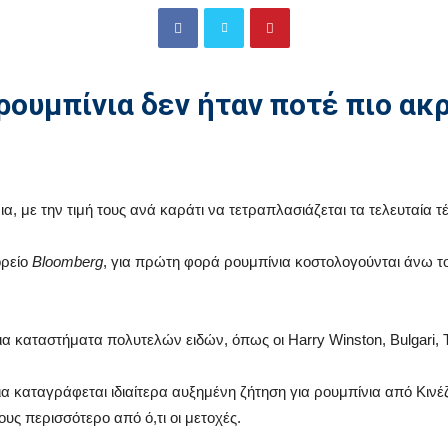
ρουμπίνια δεν ήταν ποτέ πιο ακ
α, με την τιμή τους ανά καράτι να τετραπλασιάζεται τα τελευταία τ
ορείο
Bloomberg
, για πρώτη φορά ρουμπίνια κοστολογούνται άνω το
ια καταστήματα πολυτελών ειδών, όπως οι Harry Winston, Bulgari, Tif
ια καταγράφεται ιδιαίτερα αυξημένη ζήτηση για ρουμπίνια από Κινέ
υς περισσότερο από ό,τι οι μετοχές.